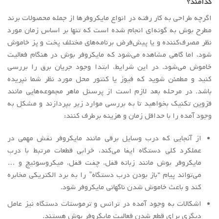
کدامند؟
اگرچه طراحی به کار رفته در انواع مایکروفرها از جمله محصولات برند
مطرح بوش به گونه‌ای انجام شده است که تنها بر اساس زمان مورد
نظر مصرف‌کننده و یا پیش‌فرض‌ برنامه‌های مختلف پخت و پز خاموش
شود، اما گاهی مشاهده می‌شود که مایکروفر بوش در هنگام فعالیت
خاموش می‌شود. در این شرایط، ابتدا وجود جریان برق را بررسی
کنید و مطمئن شوید که فیوز یا کنتور محل مورد نظر شما نپریده
باشد. در مرحله بعد لازم است از پرسنل ماهر مجموعه‌هایی مانند
قزوین تکنیک بخواهید تا به بررسی موارد زیر بپردازند و مشکل به
وجود آمده را با حداقل زمان و هزینه برطرف کنند:
از آنجایی که درب وسایل برقی مانند مایکروفر نقش مهمی در
عملکرد کلی دستگاه ایفا می‌کند، خرابی قطعات مرتبط با درب
مایکروفر بوش مانند زبانه قفل، چفت قفل، میکروسوئیچ و …
می‌تواند پیام “باز بودن درب دستگاه” را به برد الکتریکی مخابره
کند و باعث خاموش شدن ناگهانی مایکروفر شود.
اشکالات به وجود آمده در ترانس و ترموستات دستگاه نیز عامل
دیگری برای قطع شدن فعالیت مایکروفر بوش هستند.